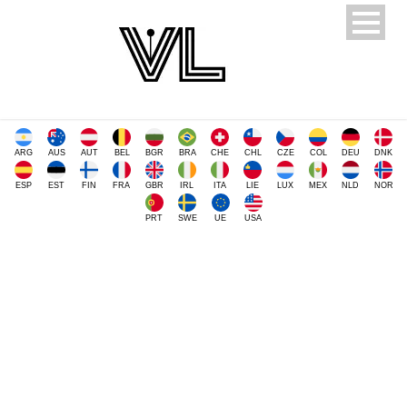
ARG
AUS
AUT
BEL
BGR
BRA
CHE
CHL
CZE
COL
DEU
DNK
ESP
EST
FIN
FRA
GBR
IRL
ITA
LIE
LUX
MEX
NLD
NOR
PRT
SWE
UE
USA