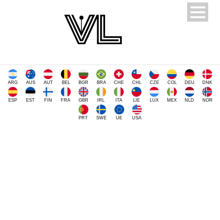
ARG
AUS
AUT
BEL
BGR
BRA
CHE
CHL
CZE
COL
DEU
DNK
ESP
EST
FIN
FRA
GBR
IRL
ITA
LIE
LUX
MEX
NLD
NOR
PRT
SWE
UE
USA