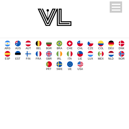
ARG
AUS
AUT
BEL
BGR
BRA
CHE
CHL
CZE
COL
DEU
DNK
ESP
EST
FIN
FRA
GBR
IRL
ITA
LIE
LUX
MEX
NLD
NOR
PRT
SWE
UE
USA