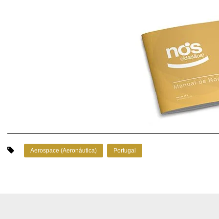
Aerospace (Aeronáutica)
Portugal