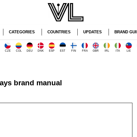
CATEGORIES
COUNTRIES
UPDATES
BRAND GUI
CZE
COL
DEU
DNK
ESP
EST
FIN
FRA
GBR
IRL
ITA
LIE
ways brand manual