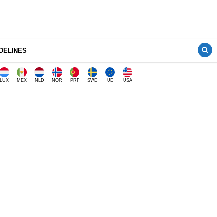
DELINES
LUX
MEX
NLD
NOR
PRT
SWE
UE
USA