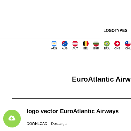
LOGOTYPES
ARG
AUS
AUT
BEL
BGR
BRA
CHE
CHL
EuroAtlantic Air
logo vector EuroAtlantic Airways
DOWNLOAD – Descargar