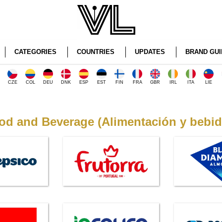
CATEGORIES
COUNTRIES
UPDATES
BRAND GUI
CZE
COL
DEU
DNK
ESP
EST
FIN
FRA
GBR
IRL
ITA
LIE
od and Beverage (Alimentación y bebid