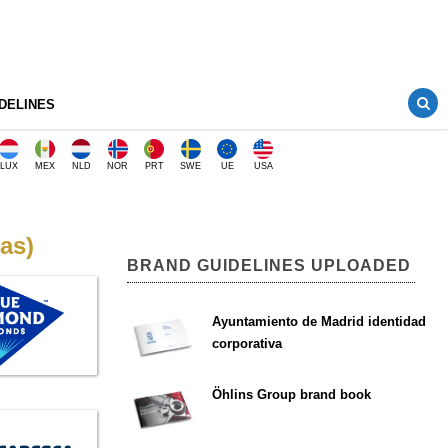
DELINES
LUX
MEX
NLD
NOR
PRT
SWE
UE
USA
as)
BRAND GUIDELINES UPLOADED
Ayuntamiento de Madrid identidad
corporativa
Öhlins Group brand book