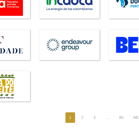
1
2
3
…
80
NEX