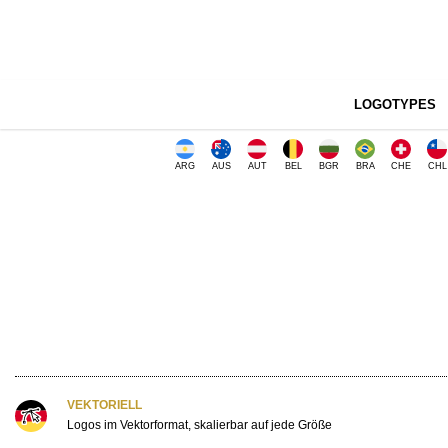
LOGOTYPES
ARG
AUS
AUT
BEL
BGR
BRA
CHE
CHL
VEKTORIELL
Logos im Vektorformat, skalierbar auf jede Größe