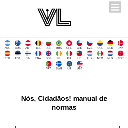
ARG
AUS
AUT
BEL
BGR
BRA
CHE
CHL
CZE
COL
DEU
DNK
ESP
EST
FIN
FRA
GBR
IRL
ITA
LIE
LUX
MEX
NLD
NOR
PRT
SWE
UE
USA
Nós, Cidadãos! manual de
normas