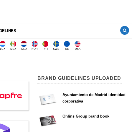
DELINES
LUX
MEX
NLD
NOR
PRT
SWE
UE
USA
BRAND GUIDELINES UPLOADED
Ayuntamiento de Madrid identidad
corporativa
Öhlins Group brand book