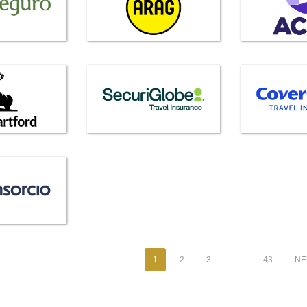
1
2
3
…
43
NEX