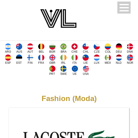
ARG
AUS
AUT
BEL
BGR
BRA
CHE
CHL
CZE
COL
DEU
DNK
ESP
EST
FIN
FRA
GBR
IRL
ITA
LIE
LUX
MEX
NLD
NOR
PRT
SWE
UE
USA
Fashion (Moda)