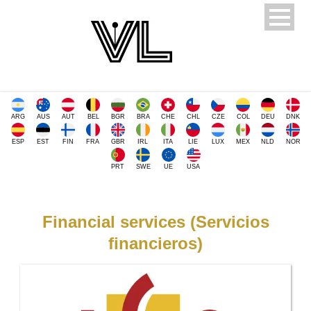
ARG
AUS
AUT
BEL
BGR
BRA
CHE
CHL
CZE
COL
DEU
DNK
ESP
EST
FIN
FRA
GBR
IRL
ITA
LIE
LUX
MEX
NLD
NOR
PRT
SWE
UE
USA
Financial services (Servicios
financieros)