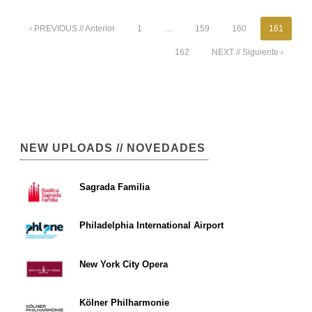
‹ PREVIOUS // Anterior
1
…
159
160
161
162
NEXT // Siguiente ›
NEW UPLOADS // NOVEDADES
Sagrada Familia
Philadelphia International Airport
New York City Opera
Kölner Philharmonie