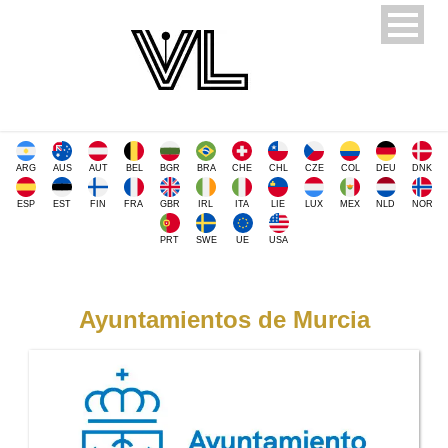
ARG
AUS
AUT
BEL
BGR
BRA
CHE
CHL
CZE
COL
DEU
DNK
ESP
EST
FIN
FRA
GBR
IRL
ITA
LIE
LUX
MEX
NLD
NOR
PRT
SWE
UE
USA
Ayuntamientos de Murcia