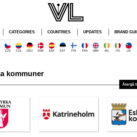
CATEGORIES
COUNTRIES
UPDATES
BRAND GUI
CZE
COL
DEU
DNK
ESP
EST
FIN
FRA
GBR
IRL
ITA
LIE
ka kommuner
Återgå t