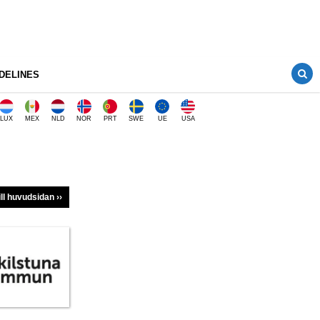
DELINES
LUX
MEX
NLD
NOR
PRT
SWE
UE
USA
ill huvudsidan ››