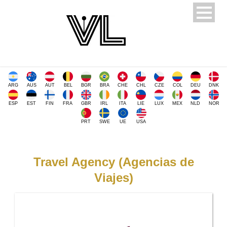
ARG
AUS
AUT
BEL
BGR
BRA
CHE
CHL
CZE
COL
DEU
DNK
ESP
EST
FIN
FRA
GBR
IRL
ITA
LIE
LUX
MEX
NLD
NOR
PRT
SWE
UE
USA
Travel Agency (Agencias de
Viajes)