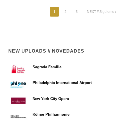
1
2
3
NEXT // Siguiente ›
NEW UPLOADS // NOVEDADES
Sagrada Familia
Philadelphia International Airport
New York City Opera
Kölner Philharmonie