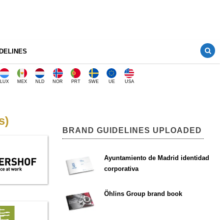
DELINES
LUX
MEX
NLD
NOR
PRT
SWE
UE
USA
s)
BRAND GUIDELINES UPLOADED
Ayuntamiento de Madrid identidad
corporativa
Öhlins Group brand book