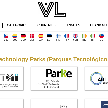
CATEGORIES
COUNTRIES
UPDATES
BRAND GUI
CZE
COL
DEU
DNK
ESP
EST
FIN
FRA
GBR
IRL
ITA
LIE
echnology Parks (Parques Tecnológico