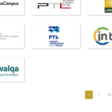
1
2
NEX