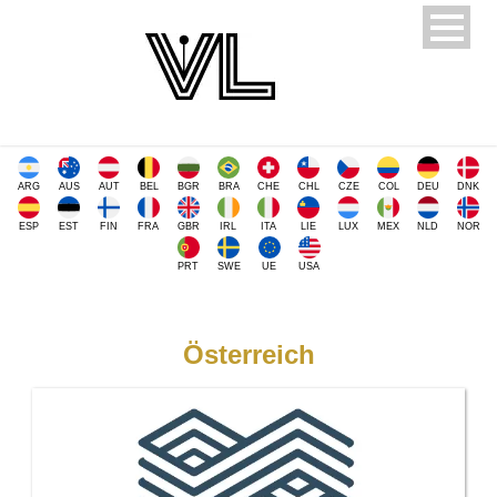
ARG
AUS
AUT
BEL
BGR
BRA
CHE
CHL
CZE
COL
DEU
DNK
ESP
EST
FIN
FRA
GBR
IRL
ITA
LIE
LUX
MEX
NLD
NOR
PRT
SWE
UE
USA
Österreich