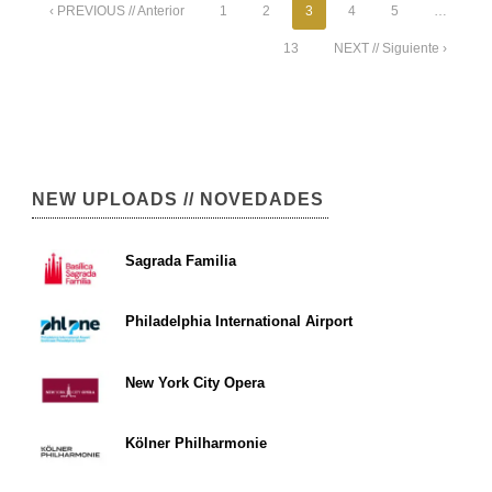
‹ PREVIOUS // Anterior
1
2
3
4
5
…
13
NEXT // Siguiente ›
NEW UPLOADS // NOVEDADES
Sagrada Familia
Philadelphia International Airport
New York City Opera
Kölner Philharmonie