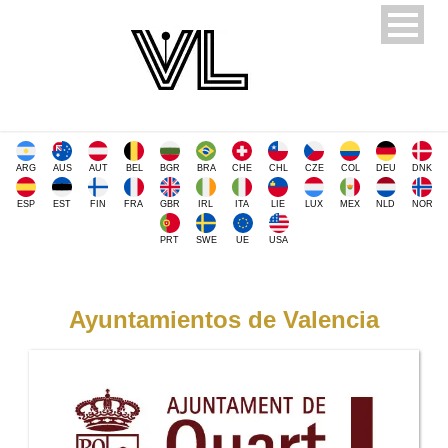
ARG
AUS
AUT
BEL
BGR
BRA
CHE
CHL
CZE
COL
DEU
DNK
ESP
EST
FIN
FRA
GBR
IRL
ITA
LIE
LUX
MEX
NLD
NOR
PRT
SWE
UE
USA
Ayuntamientos de Valencia