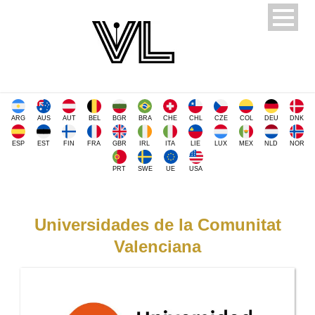
ARG
AUS
AUT
BEL
BGR
BRA
CHE
CHL
CZE
COL
DEU
DNK
ESP
EST
FIN
FRA
GBR
IRL
ITA
LIE
LUX
MEX
NLD
NOR
PRT
SWE
UE
USA
Universidades de la Comunitat
Valenciana