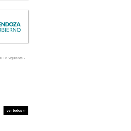
T // Siguiente ›
ver todos ››