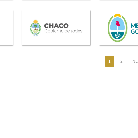
1
2
NEX