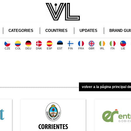
CATEGORIES
COUNTRIES
UPDATES
BRAND GUI
CZE
COL
DEU
DNK
ESP
EST
FIN
FRA
GBR
IRL
ITA
LIE
volver a la página principal