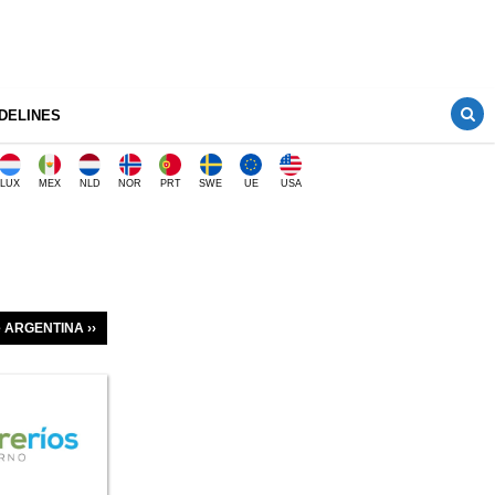
DELINES
LUX
MEX
NLD
NOR
PRT
SWE
UE
USA
 de ARGENTINA ››