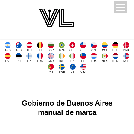
ARG
AUS
AUT
BEL
BGR
BRA
CHE
CHL
CZE
COL
DEU
DNK
ESP
EST
FIN
FRA
GBR
IRL
ITA
LIE
LUX
MEX
NLD
NOR
PRT
SWE
UE
USA
Gobierno de Buenos Aires
manual de marca