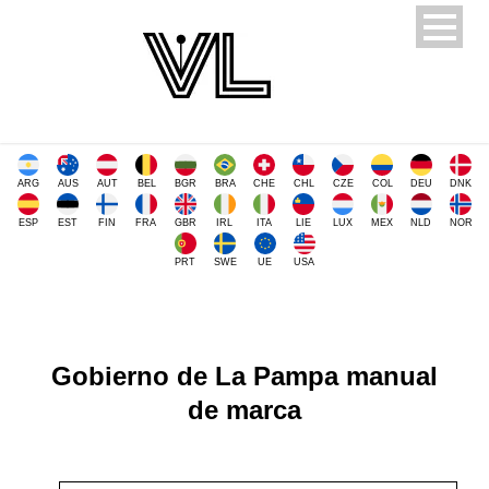
ARG
AUS
AUT
BEL
BGR
BRA
CHE
CHL
CZE
COL
DEU
DNK
ESP
EST
FIN
FRA
GBR
IRL
ITA
LIE
LUX
MEX
NLD
NOR
PRT
SWE
UE
USA
Gobierno de La Pampa manual
de marca