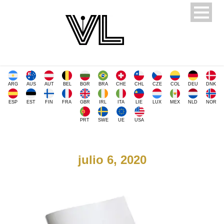
ARG
AUS
AUT
BEL
BGR
BRA
CHE
CHL
CZE
COL
DEU
DNK
ESP
EST
FIN
FRA
GBR
IRL
ITA
LIE
LUX
MEX
NLD
NOR
PRT
SWE
UE
USA
julio 6, 2020