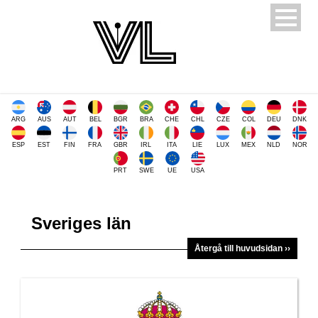
ARG
AUS
AUT
BEL
BGR
BRA
CHE
CHL
CZE
COL
DEU
DNK
ESP
EST
FIN
FRA
GBR
IRL
ITA
LIE
LUX
MEX
NLD
NOR
PRT
SWE
UE
USA
Sveriges län
Återgå till huvudsidan ››