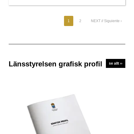
1
2
NEXT // Siguiente ›
Länsstyrelsen grafisk profil
se allt ››