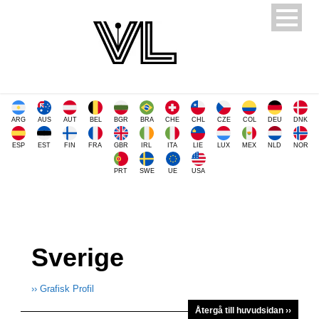
ARG
AUS
AUT
BEL
BGR
BRA
CHE
CHL
CZE
COL
DEU
DNK
ESP
EST
FIN
FRA
GBR
IRL
ITA
LIE
LUX
MEX
NLD
NOR
PRT
SWE
UE
USA
Sverige
›› Grafisk Profil
Återgå till huvudsidan ››