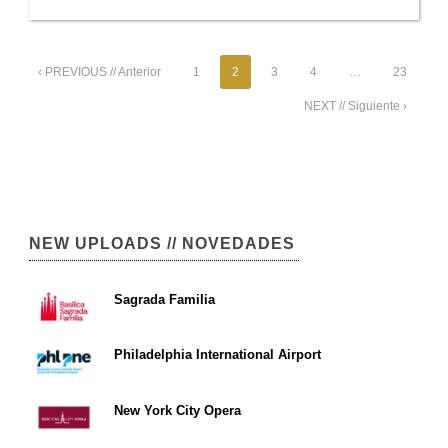
‹ PREVIOUS // Anterior
1
2
3
4
…
23
NEXT // Siguiente ›
NEW UPLOADS // NOVEDADES
Sagrada Familia
Philadelphia International Airport
New York City Opera