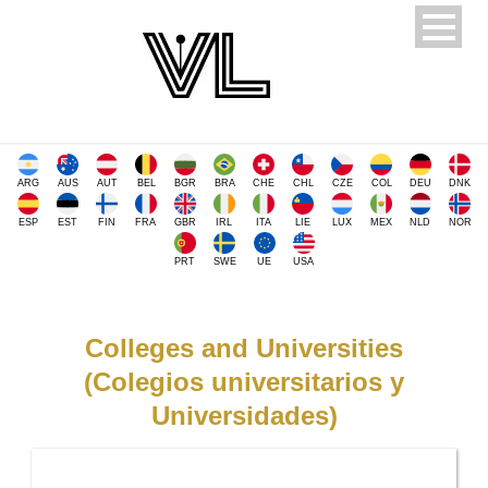
ARG
AUS
AUT
BEL
BGR
BRA
CHE
CHL
CZE
COL
DEU
DNK
ESP
EST
FIN
FRA
GBR
IRL
ITA
LIE
LUX
MEX
NLD
NOR
PRT
SWE
UE
USA
Colleges and Universities
(Colegios universitarios y
Universidades)