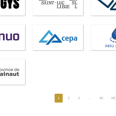
1
2
3
…
49
NEX