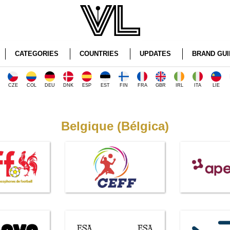
CATEGORIES
COUNTRIES
UPDATES
BRAND GUI
CZE
COL
DEU
DNK
ESP
EST
FIN
FRA
GBR
IRL
ITA
LIE
Belgique (Bélgica)