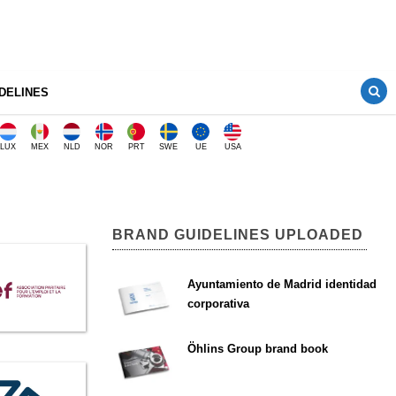
DELINES
LUX
MEX
NLD
NOR
PRT
SWE
UE
USA
BRAND GUIDELINES UPLOADED
Ayuntamiento de Madrid identidad
corporativa
Öhlins Group brand book