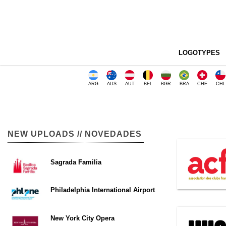
LOGOTYPES
ARG
AUS
AUT
BEL
BGR
BRA
CHE
CHL
NEW UPLOADS // NOVEDADES
Sagrada Familia
Philadelphia International Airport
New York City Opera