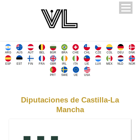
ARG
AUS
AUT
BEL
BGR
BRA
CHE
CHL
CZE
COL
DEU
DNK
ESP
EST
FIN
FRA
GBR
IRL
ITA
LIE
LUX
MEX
NLD
NOR
PRT
SWE
UE
USA
Diputaciones de Castilla-La
Mancha