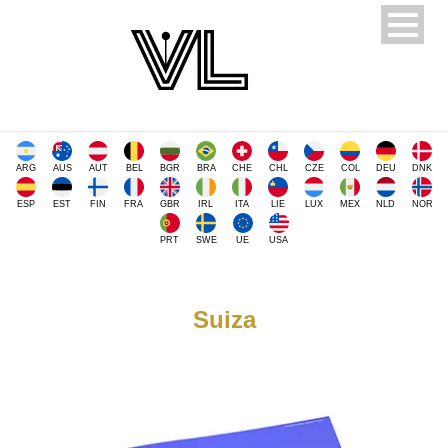
ARG
AUS
AUT
BEL
BGR
BRA
CHE
CHL
CZE
COL
DEU
DNK
ESP
EST
FIN
FRA
GBR
IRL
ITA
LIE
LUX
MEX
NLD
NOR
PRT
SWE
UE
USA
Suiza