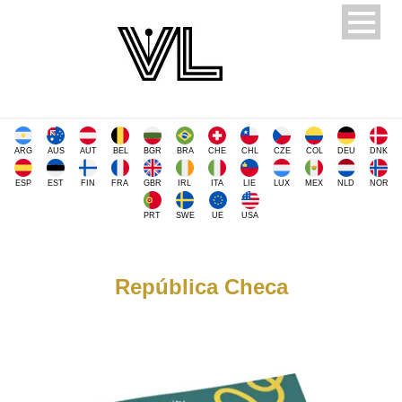
ARG
AUS
AUT
BEL
BGR
BRA
CHE
CHL
CZE
COL
DEU
DNK
ESP
EST
FIN
FRA
GBR
IRL
ITA
LIE
LUX
MEX
NLD
NOR
PRT
SWE
UE
USA
República Checa