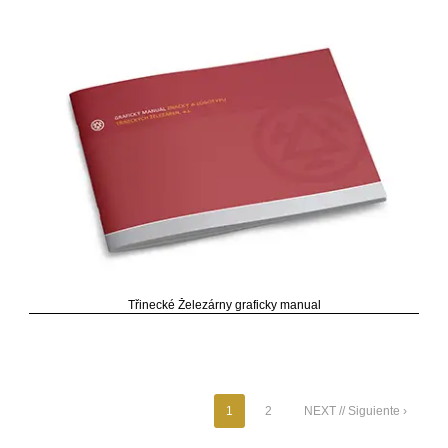
Třinecké Železárny graficky manual
1
2
NEXT // Siguiente ›