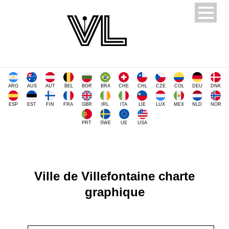
ARG
AUS
AUT
BEL
BGR
BRA
CHE
CHL
CZE
COL
DEU
DNK
ESP
EST
FIN
FRA
GBR
IRL
ITA
LIE
LUX
MEX
NLD
NOR
PRT
SWE
UE
USA
Ville de Villefontaine charte
graphique