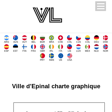
ARG
AUS
AUT
BEL
BGR
BRA
CHE
CHL
CZE
COL
DEU
DNK
ESP
EST
FIN
FRA
GBR
IRL
ITA
LIE
LUX
MEX
NLD
NOR
PRT
SWE
UE
USA
Ville d'Epinal charte graphique