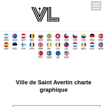
ARG
AUS
AUT
BEL
BGR
BRA
CHE
CHL
CZE
COL
DEU
DNK
ESP
EST
FIN
FRA
GBR
IRL
ITA
LIE
LUX
MEX
NLD
NOR
PRT
SWE
UE
USA
Ville de Saint Avertin charte
graphique