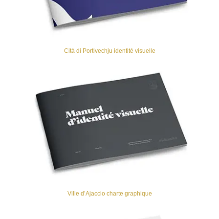
Cità di Portivechju identité visuelle
Ville d’Ajaccio charte graphique