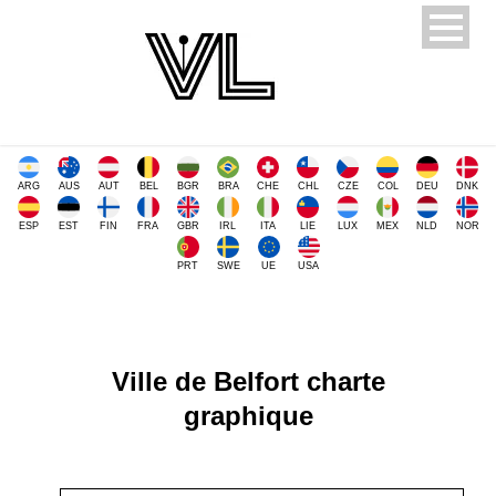
ARG
AUS
AUT
BEL
BGR
BRA
CHE
CHL
CZE
COL
DEU
DNK
ESP
EST
FIN
FRA
GBR
IRL
ITA
LIE
LUX
MEX
NLD
NOR
PRT
SWE
UE
USA
Ville de Belfort charte
graphique