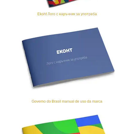
Ekoht Лого с наръчник за употреба
Governo do Brasil manual de uso da marca