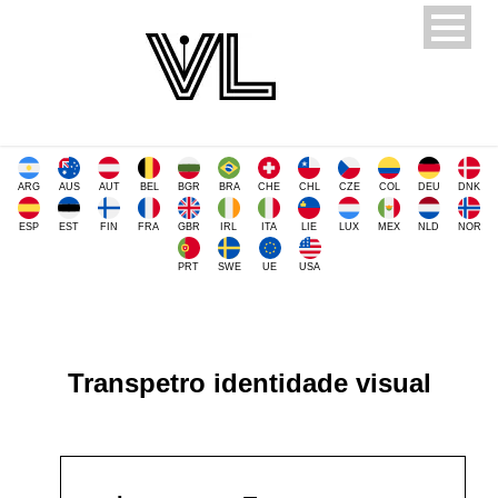
ARG
AUS
AUT
BEL
BGR
BRA
CHE
CHL
CZE
COL
DEU
DNK
ESP
EST
FIN
FRA
GBR
IRL
ITA
LIE
LUX
MEX
NLD
NOR
PRT
SWE
UE
USA
Transpetro identidade visual