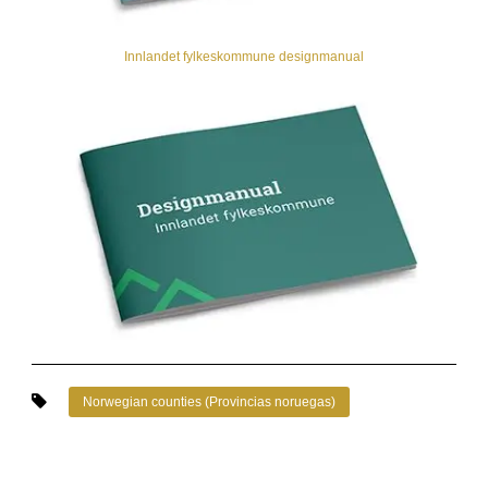
Innlandet fylkeskommune designmanual
Norwegian counties (Provincias noruegas)