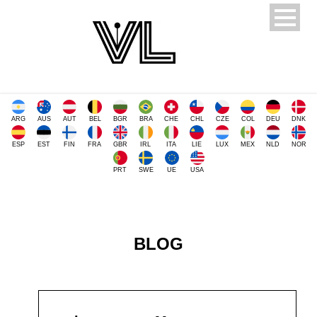
ARG
AUS
AUT
BEL
BGR
BRA
CHE
CHL
CZE
COL
DEU
DNK
ESP
EST
FIN
FRA
GBR
IRL
ITA
LIE
LUX
MEX
NLD
NOR
PRT
SWE
UE
USA
BLOG