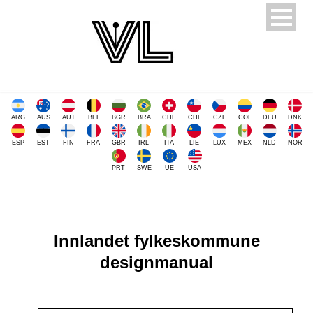
ARG
AUS
AUT
BEL
BGR
BRA
CHE
CHL
CZE
COL
DEU
DNK
ESP
EST
FIN
FRA
GBR
IRL
ITA
LIE
LUX
MEX
NLD
NOR
PRT
SWE
UE
USA
Innlandet fylkeskommune
designmanual