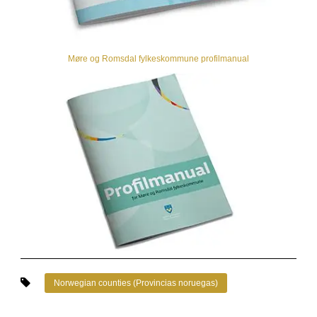
Møre og Romsdal fylkeskommune profilmanual
Norwegian counties (Provincias noruegas)