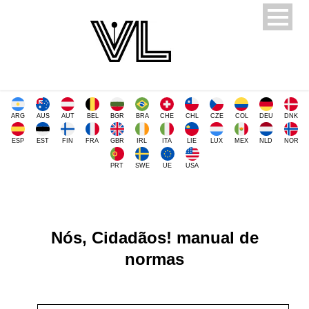
ARG
AUS
AUT
BEL
BGR
BRA
CHE
CHL
CZE
COL
DEU
DNK
ESP
EST
FIN
FRA
GBR
IRL
ITA
LIE
LUX
MEX
NLD
NOR
PRT
SWE
UE
USA
Nós, Cidadãos! manual de
normas