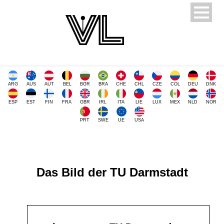
ARG
AUS
AUT
BEL
BGR
BRA
CHE
CHL
CZE
COL
DEU
DNK
ESP
EST
FIN
FRA
GBR
IRL
ITA
LIE
LUX
MEX
NLD
NOR
PRT
SWE
UE
USA
Das Bild der TU Darmstadt