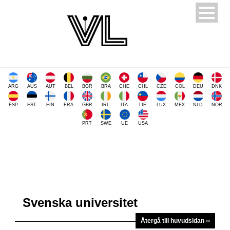
ARG
AUS
AUT
BEL
BGR
BRA
CHE
CHL
CZE
COL
DEU
DNK
ESP
EST
FIN
FRA
GBR
IRL
ITA
LIE
LUX
MEX
NLD
NOR
PRT
SWE
UE
USA
Svenska universitet
Återgå till huvudsidan ››