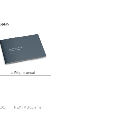
Spain
La Rioja manual
101
NEXT // Siguiente ›