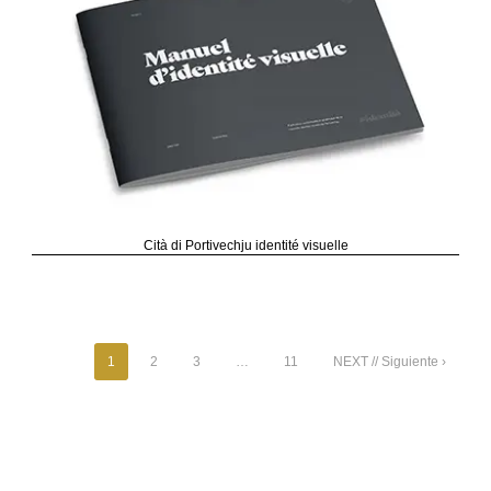
Cità di Portivechju identité visuelle
1
2
3
…
11
NEXT // Siguiente ›