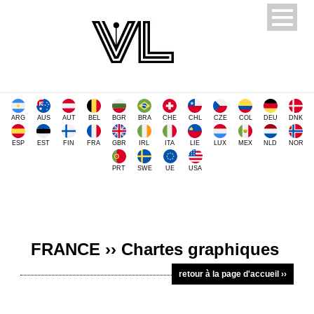
ARG
AUS
AUT
BEL
BGR
BRA
CHE
CHL
CZE
COL
DEU
DNK
ESP
EST
FIN
FRA
GBR
IRL
ITA
LIE
LUX
MEX
NLD
NOR
PRT
SWE
UE
USA
FRANCE ›› Chartes graphiques
retour à la page d'accueil ››