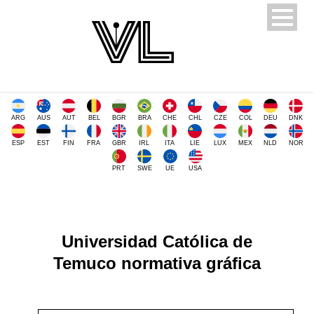
ARG
AUS
AUT
BEL
BGR
BRA
CHE
CHL
CZE
COL
DEU
DNK
ESP
EST
FIN
FRA
GBR
IRL
ITA
LIE
LUX
MEX
NLD
NOR
PRT
SWE
UE
USA
Universidad Católica de
Temuco normativa gráfica