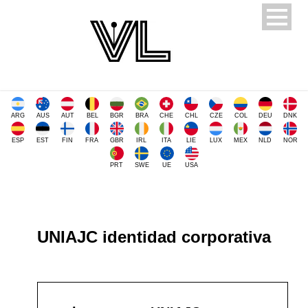
ARG
AUS
AUT
BEL
BGR
BRA
CHE
CHL
CZE
COL
DEU
DNK
ESP
EST
FIN
FRA
GBR
IRL
ITA
LIE
LUX
MEX
NLD
NOR
PRT
SWE
UE
USA
UNIAJC identidad corporativa