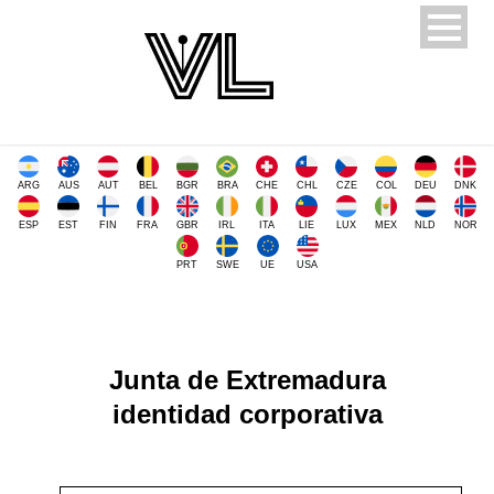
ARG
AUS
AUT
BEL
BGR
BRA
CHE
CHL
CZE
COL
DEU
DNK
ESP
EST
FIN
FRA
GBR
IRL
ITA
LIE
LUX
MEX
NLD
NOR
PRT
SWE
UE
USA
Junta de Extremadura
identidad corporativa