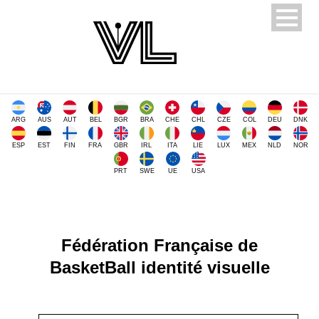
ARG
AUS
AUT
BEL
BGR
BRA
CHE
CHL
CZE
COL
DEU
DNK
ESP
EST
FIN
FRA
GBR
IRL
ITA
LIE
LUX
MEX
NLD
NOR
PRT
SWE
UE
USA
Fédération Française de
BasketBall identité visuelle