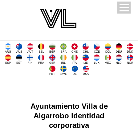
ARG
AUS
AUT
BEL
BGR
BRA
CHE
CHL
CZE
COL
DEU
DNK
ESP
EST
FIN
FRA
GBR
IRL
ITA
LIE
LUX
MEX
NLD
NOR
PRT
SWE
UE
USA
Ayuntamiento Villa de
Algarrobo identidad
corporativa