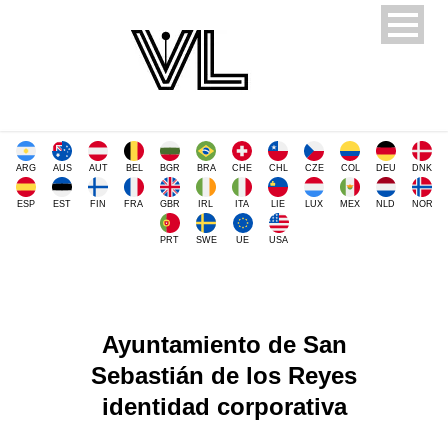
ARG
AUS
AUT
BEL
BGR
BRA
CHE
CHL
CZE
COL
DEU
DNK
ESP
EST
FIN
FRA
GBR
IRL
ITA
LIE
LUX
MEX
NLD
NOR
PRT
SWE
UE
USA
Ayuntamiento de San
Sebastián de los Reyes
identidad corporativa