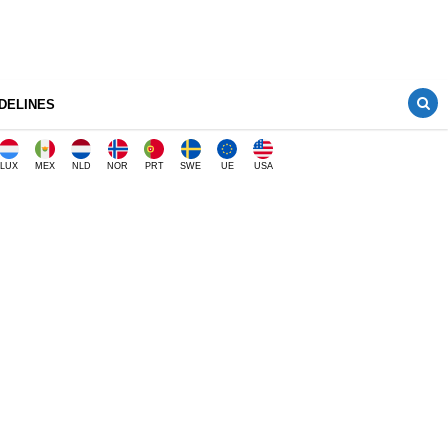
DELINES
LUX
MEX
NLD
NOR
PRT
SWE
UE
USA