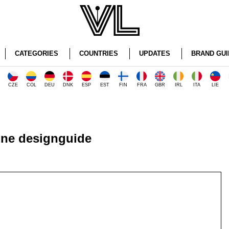
CATEGORIES
COUNTRIES
UPDATES
BRAND GUI
CZE
COL
DEU
DNK
ESP
EST
FIN
FRA
GBR
IRL
ITA
LIE
e designguide