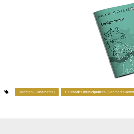
Denmark (Dinamarca)
Denmark's municipalities (Danmarks kom