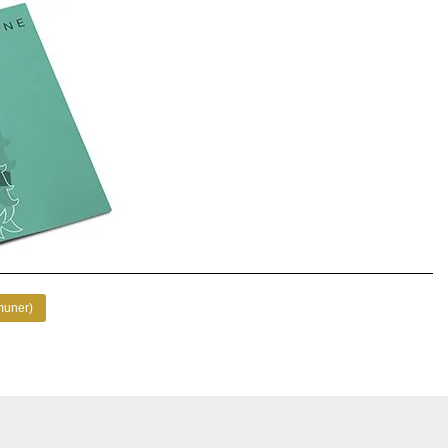
muner)