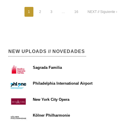
1
2
3
…
16
NEXT // Siguiente ›
NEW UPLOADS // NOVEDADES
Sagrada Familia
Philadelphia International Airport
New York City Opera
Kölner Philharmonie