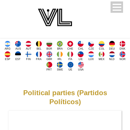
ARG
AUS
AUT
BEL
BGR
BRA
CHE
CHL
CZE
COL
DEU
DNK
ESP
EST
FIN
FRA
GBR
IRL
ITA
LIE
LUX
MEX
NLD
NOR
PRT
SWE
UE
USA
Political parties (Partidos
Políticos)