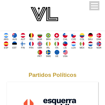
ARG
AUS
AUT
BEL
BGR
BRA
CHE
CHL
CZE
COL
DEU
DNK
ESP
EST
FIN
FRA
GBR
IRL
ITA
LIE
LUX
MEX
NLD
NOR
PRT
SWE
UE
USA
Partidos Políticos