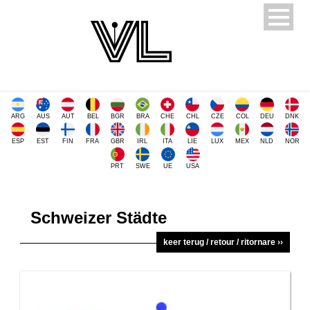
ARG
AUS
AUT
BEL
BGR
BRA
CHE
CHL
CZE
COL
DEU
DNK
ESP
EST
FIN
FRA
GBR
IRL
ITA
LIE
LUX
MEX
NLD
NOR
PRT
SWE
UE
USA
Schweizer Städte
keer terug / retour / ritornare ››